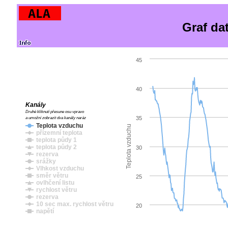
Graf da
45
40
Kanály
Druhé kliknutí přesune osu vpravo
35
a umožní zobrazit dva kanály naráz
Teplota vzduchu
Teplota vzduchu
přízemní teplota
teplota půdy 1
teplota půdy 2
30
rezerva
srážky
Vlhkost vzduchu
směr větru
25
ovlhčení listu
rychlost větru
rezerva
10 sec max. rychlost větru
20
napětí