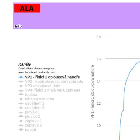
18
16
Kanály
VP1 - řídící 1 oblouková nahoře
Druhé kliknutí přesune osu vpravo
a umožní zobrazit dva kanály naráz
VP1 - řídící 1 oblouková nahoře
VP2 - kontrola malá vert zahrada
14
VP3 oblouková dole
VP4- řídící 2 malá vert. zahrada
teplota
vlhkost vzduchu
osvětlení 1
12
osvětlení 2
plovák 1
plovák 2
záplava 1
záplava 2
10
napětí