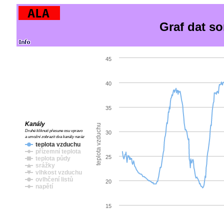
Graf dat s
45
40
35
Kanály
teplota vzduchu
Druhé kliknutí přesune osu vpravo
30
a umožní zobrazit dva kanály naráz
teplota vzduchu
přízemní teplota
25
teplota půdy
srážky
vlhkost vzduchu
ovlhčení listů
20
napětí
15