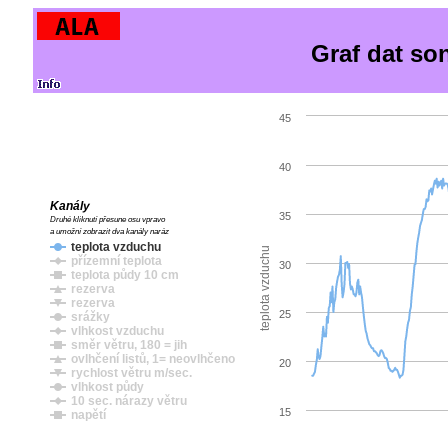
Graf dat so
45
40
Kanály
35
Druhé kliknutí přesune osu vpravo
a umožní zobrazit dva kanály naráz
teplota vzduchu
teplota vzduchu
přízemní teplota
30
teplota půdy 10 cm
rezerva
rezerva
25
srážky
vlhkost vzduchu
směr větru, 180 = jih
ovlhčení listů, 1= neovlhčeno
20
rychlost větru m/sec.
vlhkost půdy
10 sec. nárazy větru
15
napětí