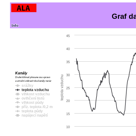
Graf d
45
40
35
Kanály
30
teplota vzduchu
Druhé kliknutí přesune osu vpravo
a umožní zobrazit dva kanály naráz
srážky
25
teplota vzduchu
vlhkost vzduchu
ovlhčení listů
20
vlhkost půdy
příz. teplota /0,2 m
teplota půdy
15
napájecí napětí
10