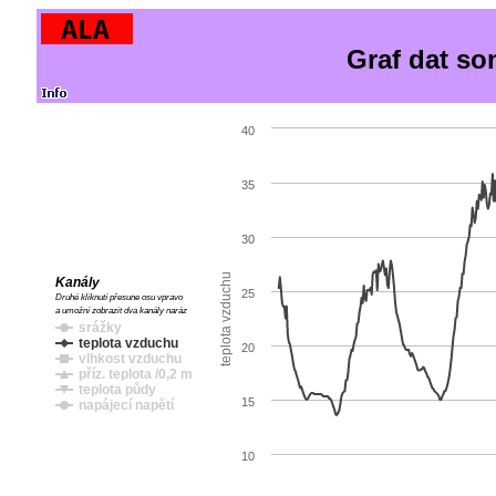
Graf dat s
40
35
30
teplota vzduchu
Kanály
25
Druhé kliknutí přesune osu vpravo
a umožní zobrazit dva kanály naráz
srážky
teplota vzduchu
20
vlhkost vzduchu
příz. teplota /0,2 m
teplota půdy
15
napájecí napětí
10