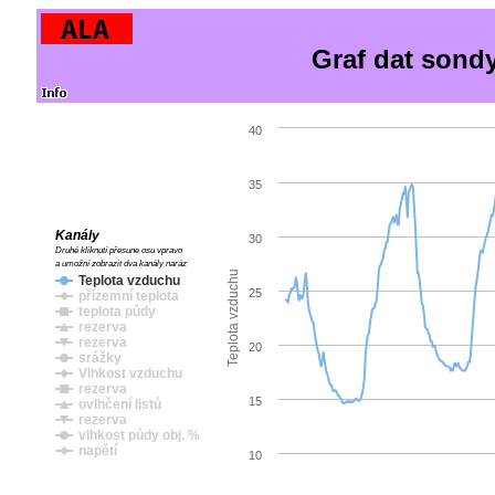
Graf dat sond
40
35
Kanály
30
Druhé kliknutí přesune osu vpravo
a umožní zobrazit dva kanály naráz
Teplota vzduchu
Teplota vzduchu
25
přízemní teplota
teplota půdy
rezerva
rezerva
20
srážky
Vlhkost vzduchu
rezerva
15
ovlhčení listů
rezerva
vlhkost půdy obj. %
napětí
10