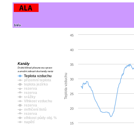
45
40
Kanály
35
Druhé kliknutí přesune osu vpravo
a umožní zobrazit dva kanály naráz
Teplota vzduchu
Teplota vzduchu
30
přízemní teplota
teplota jezírko
rezerva
rezerva
25
srážky
Vlhkost vzduchu
rezerva
20
ovlhčení listů
rezerva
vlhkost půdy obj. %
napětí
15