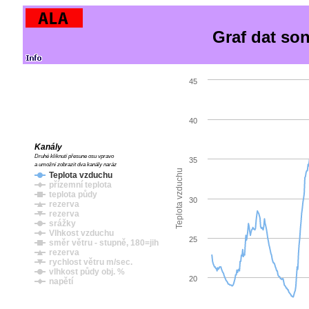
Graf dat so
45
40
Kanály
Druhé kliknutí přesune osu vpravo
35
a umožní zobrazit dva kanály naráz
Teplota vzduchu
Teplota vzduchu
přízemní teplota
teplota půdy
30
rezerva
rezerva
srážky
Vlhkost vzduchu
25
směr větru - stupně, 180=jih
rezerva
rychlost větru m/sec.
vlhkost půdy obj. %
20
napětí