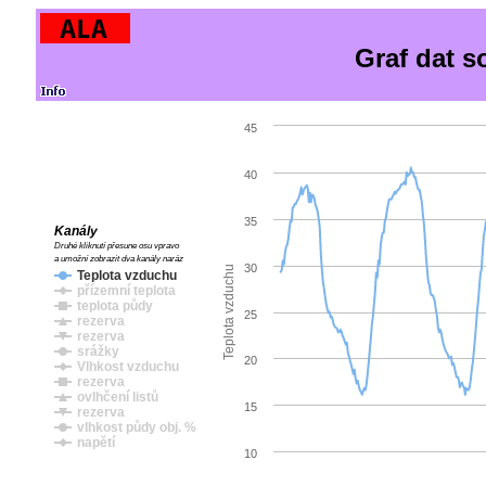
Graf dat s
45
40
35
Kanály
Druhé kliknutí přesune osu vpravo
a umožní zobrazit dva kanály naráz
30
Teplota vzduchu
Teplota vzduchu
přízemní teplota
teplota půdy
25
rezerva
rezerva
srážky
20
Vlhkost vzduchu
rezerva
ovlhčení listů
15
rezerva
vlhkost půdy obj. %
napětí
10