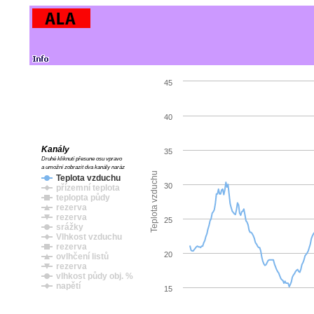
45
40
Kanály
35
Druhé kliknutí přesune osu vpravo
a umožní zobrazit dva kanály naráz
Teplota vzduchu
Teplota vzduchu
30
přízemní teplota
teplopta půdy
rezerva
rezerva
25
srážky
Vlhkost vzduchu
rezerva
20
ovlhčení listů
rezerva
vlhkost půdy obj. %
napětí
15