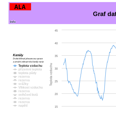
Graf da
45
40
Kanály
35
Druhé kliknutí přesune osu vpravo
a umožní zobrazit dva kanály naráz
Teplota vzduchu
Teplota vzduchu
30
přízemní teplota
teplota půdy
rezerva
rezerva
25
srážky
Vlhkost vzduchu
rezerva
20
ovlhčení listů
rezerva
rezerva
napětí
15