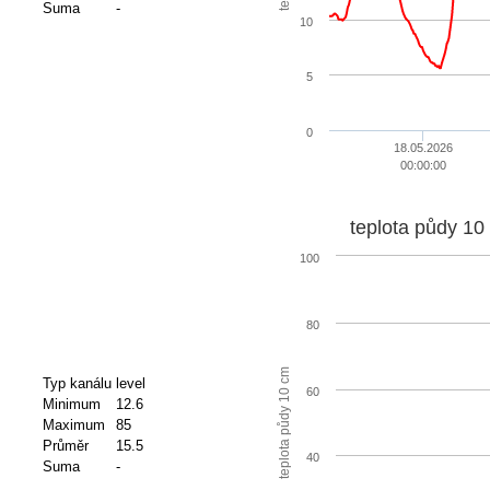
Suma
-
10
5
0
18.05.2026
00:00:00
teplota půdy 10
100
80
teplota půdy 10 cm
Typ kanálu
level
60
Minimum
12.6
Maximum
85
Průměr
15.5
40
Suma
-