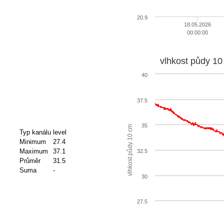
20.9
18.05.2026
00:00:00
vlhkost půdy 10
40
37.5
35
vlhkost půdy 10 cm
Typ kanálu
level
Minimum
27.4
Maximum
37.1
32.5
Průměr
31.5
Suma
-
30
27.5