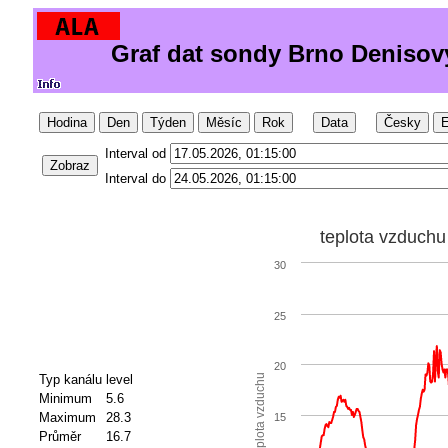
Graf dat sondy Brno Denisovy
Hodina
Den
Týden
Měsíc
Rok
Data
Česky
E
Interval od
Zobraz
Interval do
teplota vzduchu
30
25
20
Typ kanálu
level
teplota vzduchu
Minimum
5.6
Maximum
28.3
15
Průměr
16.7