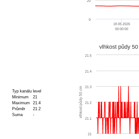
20
0
18.05.2026
00:00:00
vlhkost půdy 50
21.5
21.4
21.3
vlhkost půdy 50 cm
Typ kanálu
level
Minimum
21
Maximum
21.4
21.2
Průměr
21.2
Suma
-
21.1
21