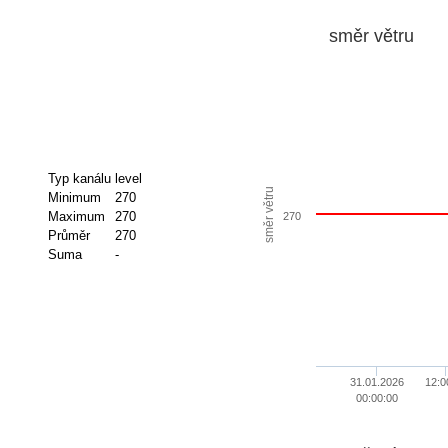
směr větru
Typ kanálu
level
směr větru
Minimum
270
Maximum
270
270
Průměr
270
Suma
-
31.01.2026
12:0
00:00:00