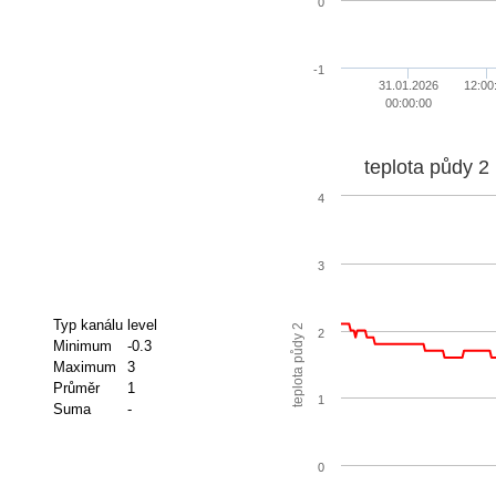
0
-1
31.01.2026
12:00
00:00:00
teplota půdy 2
4
3
Typ kanálu
level
teplota půdy 2
2
Minimum
-0.3
Maximum
3
Průměr
1
1
Suma
-
0