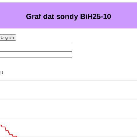
Graf dat sondy BiH25-10
English
hu