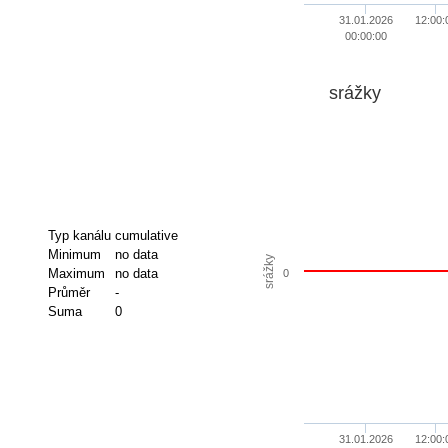
31.01.2026
12:00:
00:00:00
srážky
Typ kanálu
cumulative
Minimum
no data
srážky
Maximum
no data
0
Průměr
-
Suma
0
31.01.2026
12:00: