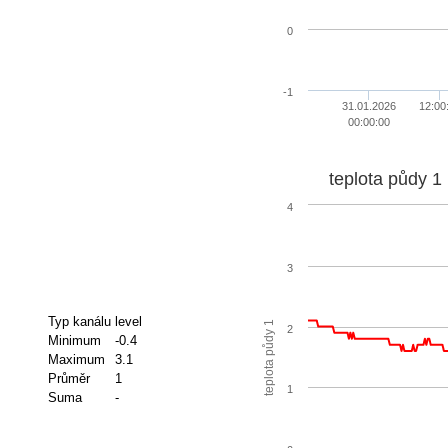
0
-1
31.01.2026
12:00
00:00:00
teplota půdy 1
4
3
Typ kanálu
level
teplota půdy 1
2
Minimum
-0.4
Maximum
3.1
Průměr
1
1
Suma
-