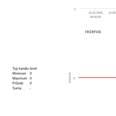
-1
31.01.2026
12:00
00:00:00
rezerva
Typ kanálu
level
Minimum
0
rezerva
Maximum
0
0
Průměr
0
Suma
-