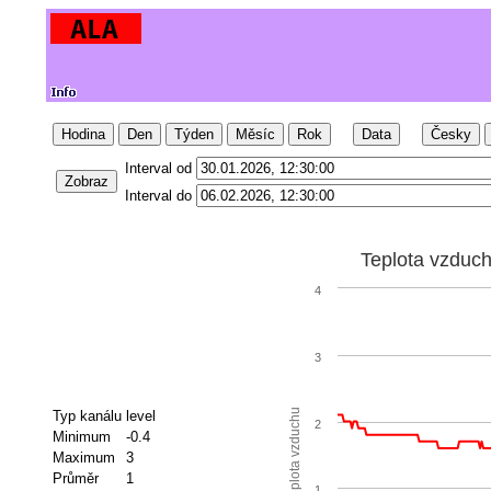
Hodina
Den
Týden
Měsíc
Rok
Data
Česky
Interval od
Zobraz
Interval do
Teplota vzduc
4
3
Teplota vzduchu
Typ kanálu
level
2
Minimum
-0.4
Maximum
3
Průměr
1
1