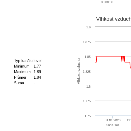
00:00:00
Vlhkost vzduc
1.9
1.875
1.85
Vlhkost vzduchu
Typ kanálu
level
Minimum
1.77
Maximum
1.89
1.825
Průměr
1.84
Suma
-
1.8
1.775
1.75
31.01.2026
12
00:00:00