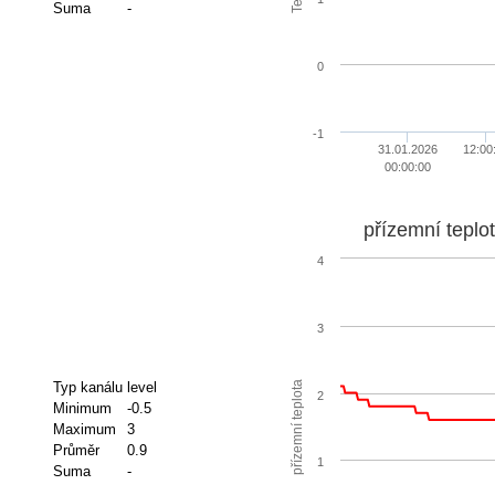
Suma
-
0
-1
31.01.2026
12:00
00:00:00
přízemní teplo
4
3
přízemní teplota
Typ kanálu
level
2
Minimum
-0.5
Maximum
3
Průměr
0.9
1
Suma
-