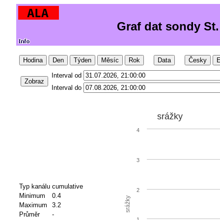
Graf dat sondy St
Hodina
Den
Týden
Měsíc
Rok
Data
Česky
E
Interval od
Zobraz
Interval do
srážky
4
3
Typ kanálu
cumulative
2
Minimum
0.4
srážky
Maximum
3.2
Průměr
-
1