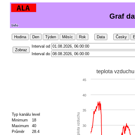
Graf da
Hodina
Den
Týden
Měsíc
Rok
Data
Česky
E
Interval od
Zobraz
Interval do
teplota vzduchu
45
40
35
Typ kanálu
level
teplota vzduchu
Minimum
18
Maximum
40
30
Průměr
28.4