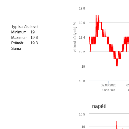
19.8
19.6
vlhkost půdy obj. %
Typ kanálu
level
Minimum
19
Maximum
19.8
19.4
Průměr
19.3
Suma
-
19.2
19
18.8
02.08.2026
0
00:00:00
napětí
16.5
16