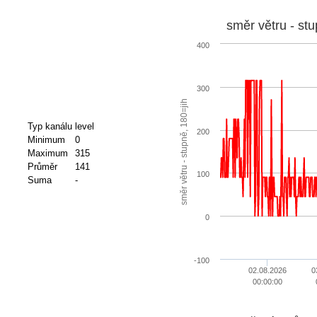
směr větru - stu
400
300
směr větru - stupně, 180=jih
Typ kanálu
level
200
Minimum
0
Maximum
315
Průměr
141
100
Suma
-
0
-100
02.08.2026
0
00:00:00