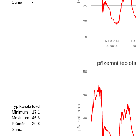
Suma
-
25
20
15
02.08.2026
03
00:00:00
0
přízemní teplot
50
40
přízemní teplota
Typ kanálu
level
Minimum
17.1
Maximum
46.6
30
Průměr
29.8
Suma
-