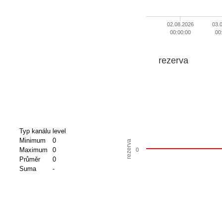
02.08.2026
03.
00:00:00
00
rezerva
Typ kanálu
level
Minimum
0
rezerva
Maximum
0
0
Průměr
0
Suma
-