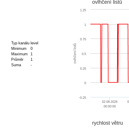
ovlhčení listů
1.25
1
0.75
Typ kanálu
level
ovlhčení listů
Minimum
0
Maximum
1
0.5
Průměr
1
Suma
-
0.25
0
-0.25
02.08.2026
0
00:00:00
rychlost větru