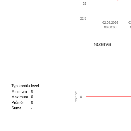
25
22.5
02.08.2026
0
00:00:00
rezerva
Typ kanálu
level
Minimum
0
rezerva
Maximum
0
0
Průměr
0
Suma
-