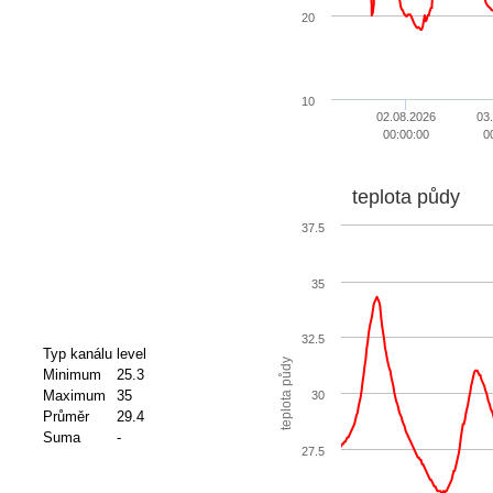
20
10
02.08.2026
03
00:00:00
0
teplota půdy
37.5
35
32.5
Typ kanálu
level
teplota půdy
Minimum
25.3
Maximum
35
30
Průměr
29.4
Suma
-
27.5