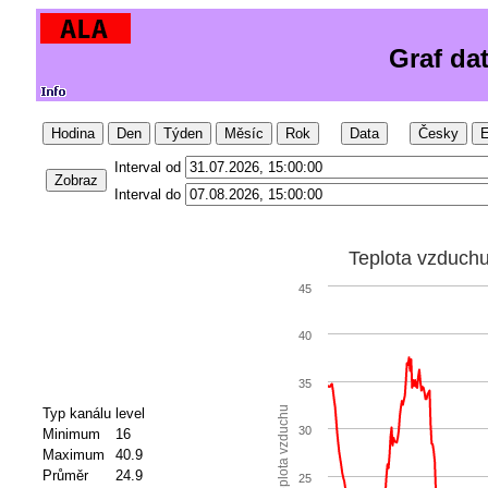
Graf da
Hodina
Den
Týden
Měsíc
Rok
Data
Česky
E
Interval od
Zobraz
Interval do
Teplota vzduch
45
40
35
Teplota vzduchu
Typ kanálu
level
30
Minimum
16
Maximum
40.9
Průměr
24.9
25