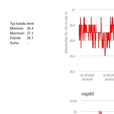
27
vlhkost půdy 30 - 60 cm obj. %
Typ kanálu
level
26.8
Minimum
26.4
Maximum
27.1
Průměr
26.7
26.6
Suma
-
26.4
26.2
01.08.2026
02.08.2
00:00:00
00:00:
napětí
14.25
14