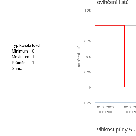
ovlhčení listů
1.25
1
0.75
Typ kanálu
level
ovlhčení listů
Minimum
0
Maximum
1
0.5
Průměr
1
Suma
-
0.25
0
-0.25
01.08.2026
02.08.2
00:00:00
00:00:
vlhkost půdy 5 