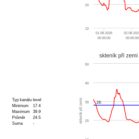
20
10
01.08.2026
02.08.202
00:00:00
00:00:00
skleník při zemi
50
40
Typ kanálu
level
skleník při zemi
30
28:
Minimum
17.4
Maximum
39.9
Průměr
24.5
20
Suma
-