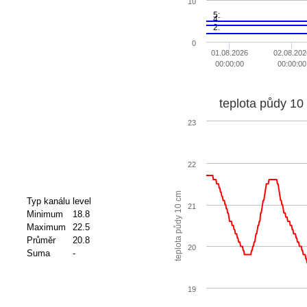
10
5:
4:
2:
0
01.08.2026
02.08.202
00:00:00
00:00:00
teplota půdy 10
23
22
teplota půdy 10 cm
Typ kanálu
level
21
Minimum
18.8
Maximum
22.5
Průměr
20.8
20
Suma
-
19