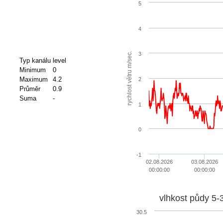
5
4
.
3
Typ kanálu
level
Minimum
0
r
y
c
h
l
o
s
t
v
ě
t
r
u
m
/
s
e
c
Maximum
4.2
2
Průměr
0.9
Suma
-
1
0
-1
02.08.2026
03.08.2026
00:00:00
00:00:00
vlhkost půdy 5-
30.5