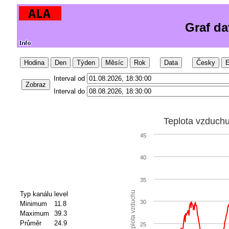
Graf da
Hodina
Den
Týden
Měsíc
Rok
Data
Česky
E
Interval od
Zobraz
Interval do
Teplota vzduch
45
40
35
Teplota vzduchu
Typ kanálu
level
30
Minimum
11.8
Maximum
39.3
Průměr
24.9
25