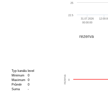
25
22.5
31.07.2026
12:00:0
00:00:00
rezerva
Typ kanálu
level
Minimum
0
rezerva
Maximum
0
0
Průměr
0
Suma
-