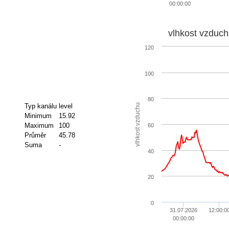
00:00:00
vlhkost vzduch
120
100
80
vlhkost vzduchu
Typ kanálu
level
Minimum
15.92
Maximum
100
60
Průměr
45.78
Suma
-
40
20
0
31.07.2026
12:00:0
00:00:00