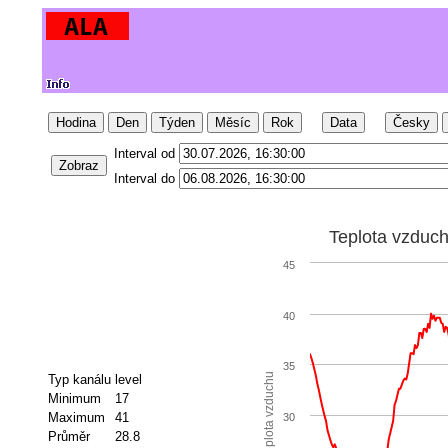
Hodina
Den
Týden
Měsíc
Rok
Data
Česky
Interval od
Zobraz
Interval do
Teplota vzduc
45
40
35
Teplota vzduchu
Typ kanálu
level
Minimum
17
Maximum
41
30
Průměr
28.8