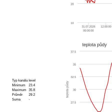
20
10
31.07.2026
12:00:00
00:00:00
teplota půdy
37.5
35
32.5
Typ kanálu
level
teplota půdy
Minimum
23.4
Maximum
35.8
30
Průměr
29.2
Suma
-
27.5