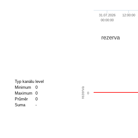
31.07.2026
12:00:00
00:00:00
rezerva
Typ kanálu
level
Minimum
0
rezerva
Maximum
0
0
Průměr
0
Suma
-