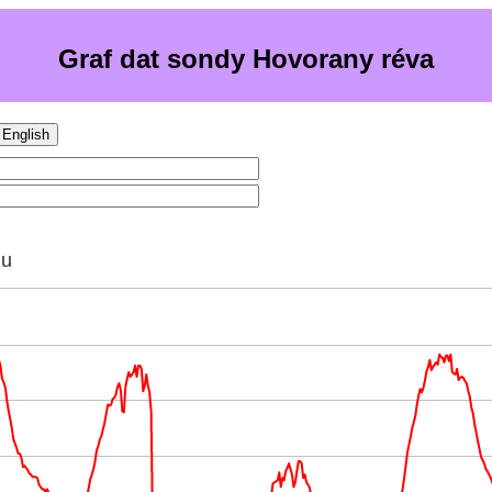
Graf dat sondy Hovorany réva
English
hu