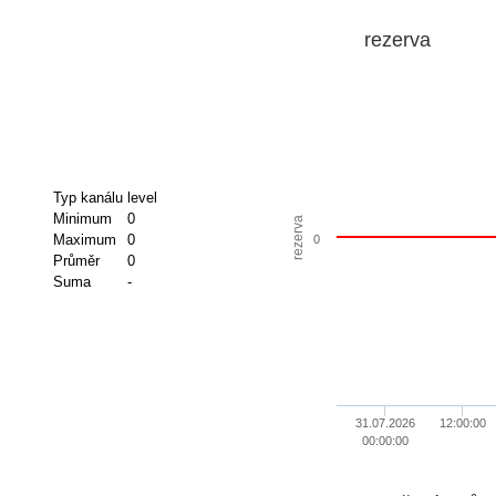
rezerva
Typ kanálu
level
Minimum
0
rezerva
Maximum
0
0
Průměr
0
Suma
-
31.07.2026
12:00:00
00:00:00