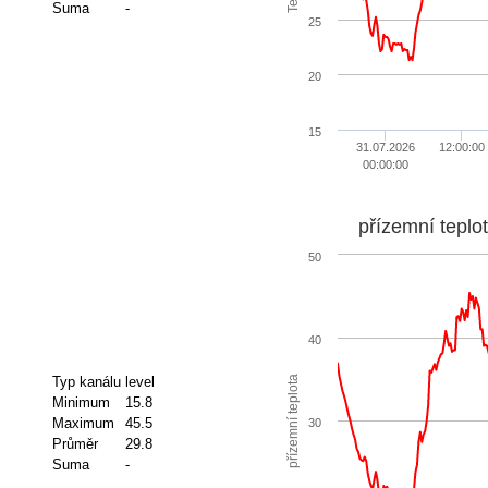
Suma
-
25
20
15
31.07.2026
12:00:00
00:00:00
přízemní teplo
50
40
přízemní teplota
Typ kanálu
level
Minimum
15.8
Maximum
45.5
30
Průměr
29.8
Suma
-