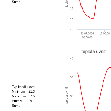
Suma
-
25
20
15
31.07.2026
12:00:00
00:00:00
teplota uvnitř
40
35
Typ kanálu
level
teplota uvnitř
Minimum
21.3
Maximum
37.5
30
Průměr
29.1
Suma
-