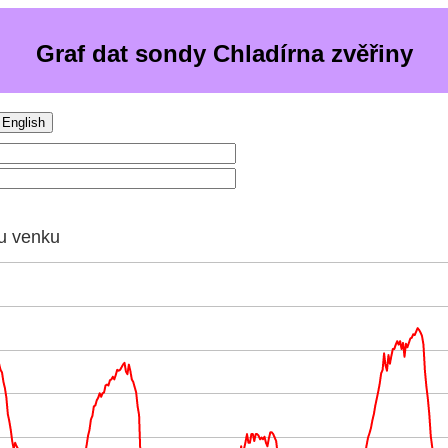
Graf dat sondy Chladírna zvěřiny
English
u venku