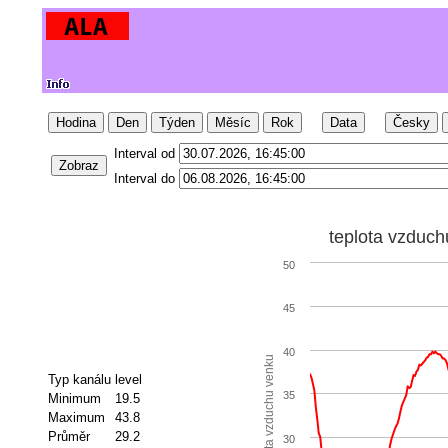
Hodina
Den
Týden
Měsíc
Rok
Data
Česky
Interval od
Zobraz
Interval do
teplota vzduch
50
45
40
teplota vzduchu venku
Typ kanálu
level
35
Minimum
19.5
Maximum
43.8
Průměr
29.2
30