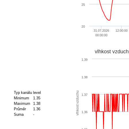
25
20
31.07.2026
12:00:00
00:00:00
vlhkost vzduch
1.39
1.38
vlhkost vzduchu
Typ kanálu
level
1.37
Minimum
1.35
Maximum
1.38
Průměr
1.36
1.36
Suma
-