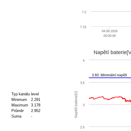
7.2
7.15
04.06.2026
00:00:00
Napětí baterie[V
4
3.60: Minimální napětí
3.5
Napětí baterie[V]
Typ kanálu
level
Minimum
2.291
Maximum
3.178
3
Průměr
2.952
Suma
-
2.5