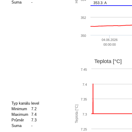
Suma
-
353.3: A
352
350
04.06.2026
00:00:00
Teplota [°C]
7.45
7.4
7.35
Typ kanálu
level
Teplota [°C]
Minimum
7.2
Maximum
7.4
7.3
Průměr
7.3
Suma
-
7.25