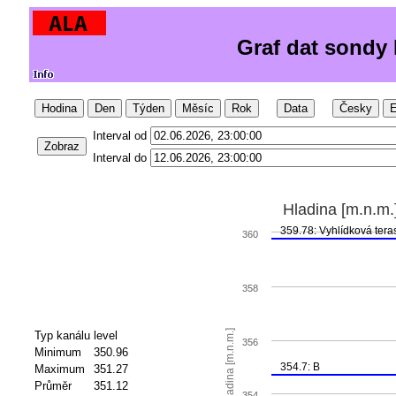
Graf dat sondy
Hodina
Den
Týden
Měsíc
Rok
Data
Česky
E
Interval od
Zobraz
Interval do
Hladina [m.n.m.
359.78: Vyhlídková tera
360
358
Hladina [m.n.m.]
Typ kanálu
level
356
Minimum
350.96
354.7: B
Maximum
351.27
Průměr
351.12
354