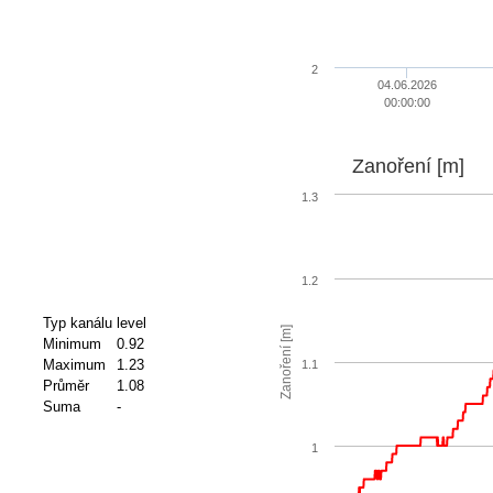
2
04.06.2026
00:00:00
Zanoření [m]
1.3
1.2
Typ kanálu
level
Zanoření [m]
Minimum
0.92
Maximum
1.23
1.1
Průměr
1.08
Suma
-
1