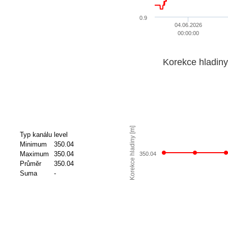
0.9
04.06.2026
00:00:00
Korekce hladiny
Korekce hladiny [m]
Typ kanálu
level
Minimum
350.04
Maximum
350.04
350.04
Průměr
350.04
Suma
-