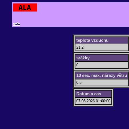
teplota vzduchu
21.2
srážky
0
10 sec. max. nárazy větru
0.5
Datum a cas
07.08.2026 01:00:00