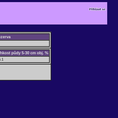
ezerva
lhkost půdy 5-30 cm obj. %
6.1