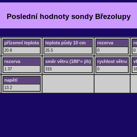
Poslední hodnoty sondy Březolupy
přízemní teplota
teplota půdy 10 cm
rezerva
r
20.8
25.5
0
0
rezerva
směr větru (180°= jih)
rychlost větru
v
1.37
315
0
1
napětí
13.2