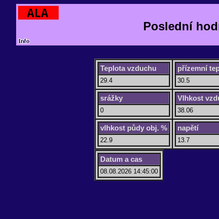
Poslední hod
Teplota vzduchu
přízemní tep
29.4
30.5
srážky
Vlhkost vz
0
38.06
vlhkost půdy obj. %
napětí
22.9
13.7
Datum a cas
08.08.2026 14:45:00