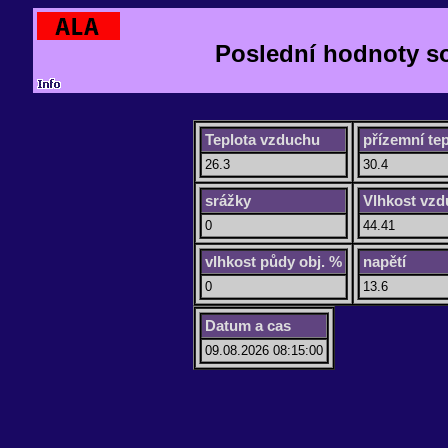
Poslední hodnoty so
Teplota vzduchu
přízemní tep
26.3
30.4
srážky
Vlhkost vz
0
44.41
vlhkost půdy obj. %
napětí
0
13.6
Datum a cas
09.08.2026 08:15:00