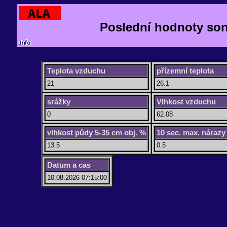
Poslední hodnoty so
Teplota vzduchu
přízemní teplota
21
26.1
srážky
Vlhkost vzduchu
0
62.08
vlhkost půdy 5-35 cm obj. %
10 sec. max. nárazy
13.5
0.5
Datum a cas
10.08.2026 07:15:00