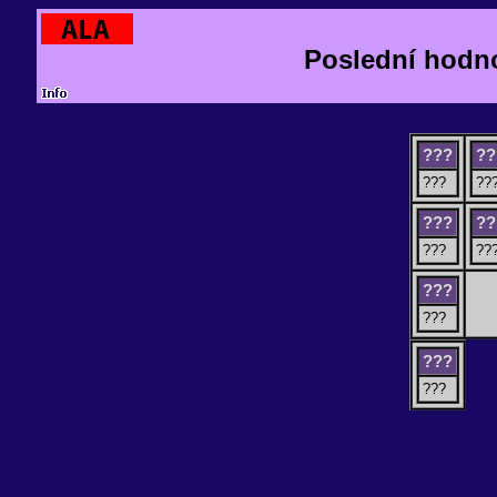
Poslední hodn
???
??
???
??
???
??
???
??
???
???
???
???