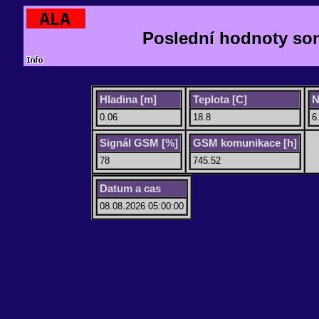
Poslední hodnoty so
Hladina [m]
Teplota [C]
N
0.06
18.8
6
Signál GSM [%]
GSM komunikace [h]
78
745.52
Datum a cas
08.08.2026 05:00:00