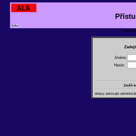
Příst
TeranosId
Zadejt
Jméno
Heslo
Změň k
dotazy adresujte administr