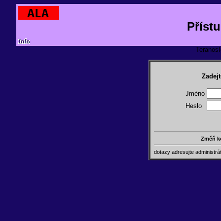
Příst
TeranosId
Zadejt
Jméno
Heslo
Změň k
dotazy adresujte administr