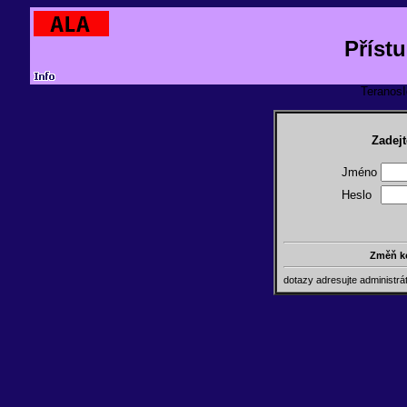
Příst
TeranosId
Zadejt
Jméno
Heslo
Změň k
dotazy adresujte administr