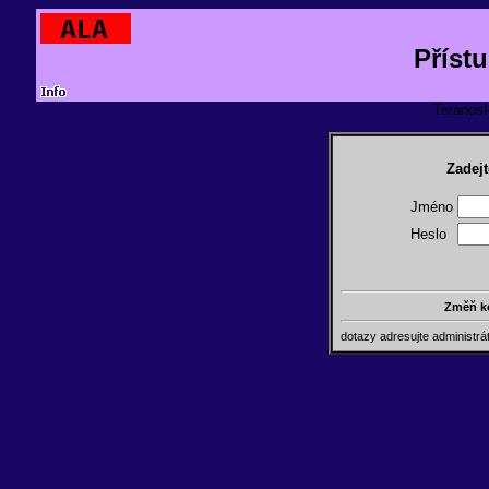
Příst
TeranosId
Zadejt
Jméno
Heslo
Změň k
dotazy adresujte administr