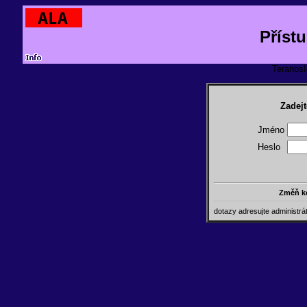
Příst
TeranosId
Zadejt
Jméno
Heslo
Změň k
dotazy adresujte administr