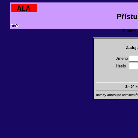
Příst
TeranosId
Zadejt
Jméno
Heslo
Změň k
dotazy adresujte administr