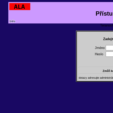
Příst
TeranosId
Zadejt
Jméno
Heslo
Změň k
dotazy adresujte administr