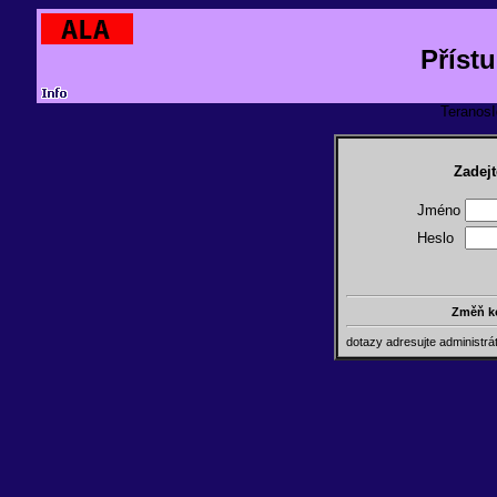
Příst
TeranosId
Zadejt
Jméno
Heslo
Změň k
dotazy adresujte administr