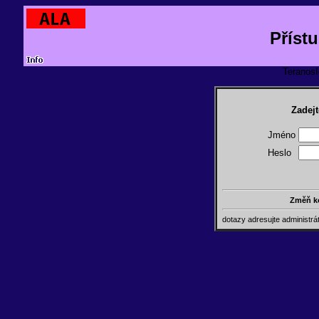
Příst
TeranosId
Zadejt
Jméno
Heslo
Změň k
dotazy adresujte administr