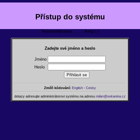
Přístup do systému
TeranosIdteranos, , , , , Array ( )
Zadejte své jméno a heslo
Jméno
Heslo
Změň kódování:
English
-
Cesky
dotazy adresujte administrátorovi systému na adresu
milan@sekanina.cz