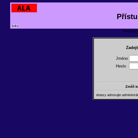
Příst
TeranosId
Zadejt
Jméno
Heslo
Změň k
dotazy adresujte administr