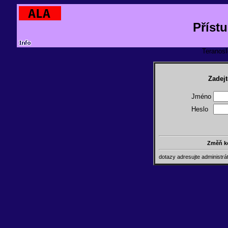
Příst
TeranosId
Zadejt
Jméno
Heslo
Změň k
dotazy adresujte administr