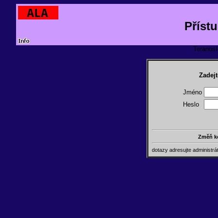
Příst
TeranosId
Zadejt
Jméno
Heslo
Změň k
dotazy adresujte administr