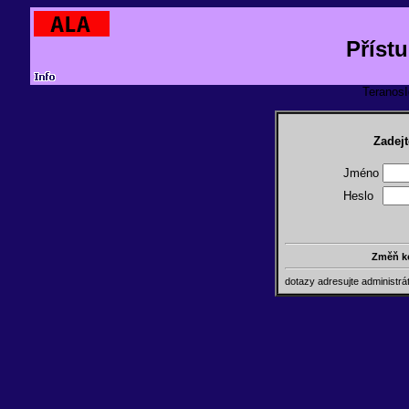
Příst
TeranosId
Zadejt
Jméno
Heslo
Změň k
dotazy adresujte administr