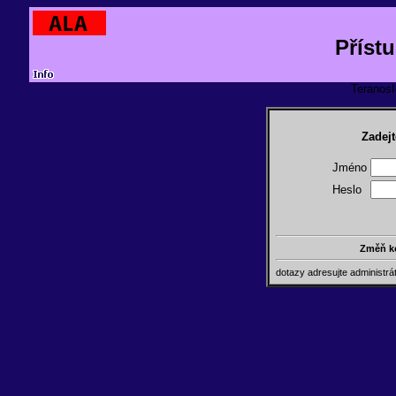
Příst
TeranosId
Zadejt
Jméno
Heslo
Změň k
dotazy adresujte administr