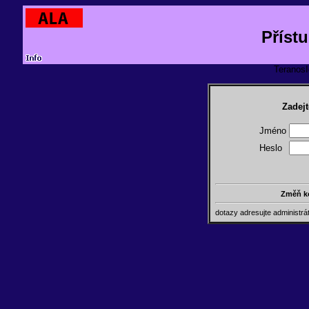
Příst
TeranosId
Zadejt
Jméno
Heslo
Změň k
dotazy adresujte administr