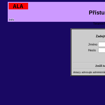
Příst
TeranosId
Zadejt
Jméno
Heslo
Změň k
dotazy adresujte administr