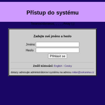
Přístup do systému
TeranosIdteranos, , , , , Array ( )
Zadejte své jméno a heslo
Jméno
Heslo
Změň kódování:
English
-
Cesky
dotazy adresujte administrátorovi systému na adresu
milan@sekanina.cz