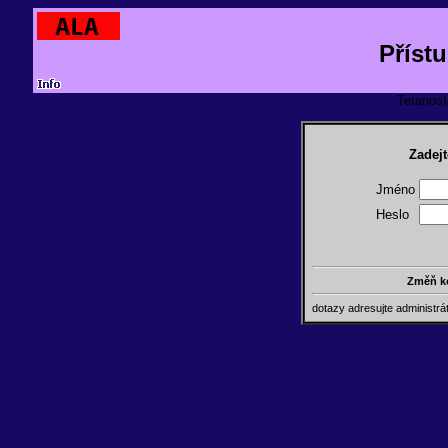
Příst
TeranosId
Zadejt
Jméno
Heslo
Změň k
dotazy adresujte administr