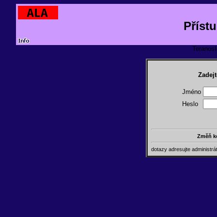
Příst
TeranosId
Zadejt
Jméno
Heslo
Změň k
dotazy adresujte administr