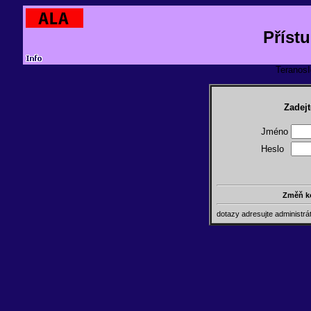
Příst
TeranosId
Zadejt
Jméno
Heslo
Změň k
dotazy adresujte administr