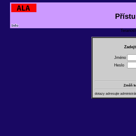
Příst
TeranosId
Zadejt
Jméno
Heslo
Změň k
dotazy adresujte administr