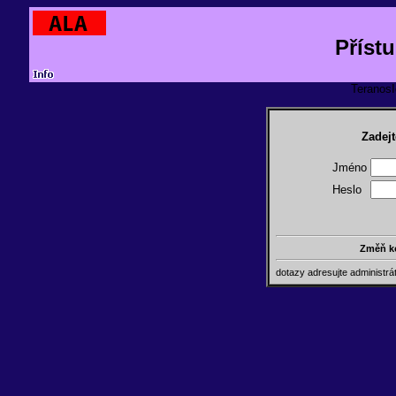
Příst
TeranosId
Zadejt
Jméno
Heslo
Změň k
dotazy adresujte administr